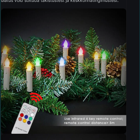
ulatus võib sõltuda takistustest ja keskkonnatingimustest.