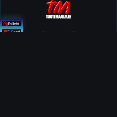
Esileht
E-Pood
Tootemaailm OÜ
Uudised
Reg nr: 11599230
Tel: +372 56900025
ÜLESSE
Klienditugi: E-R 10:00 - 15.00
Email:
tootemaailm@gmail.com
PEAMENÜÜ
E-Kaubamaja Tootekataloog
E-Kaubamaja Sisukaart
Uudised / Artiklid
Tootemaailmast
Kontakt