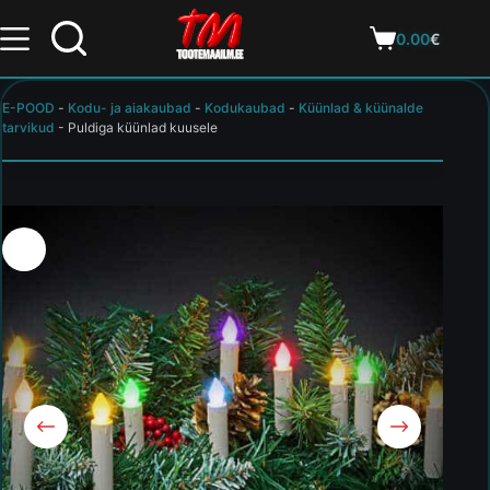
0.00
€
E-POOD
-
Kodu- ja aiakaubad
-
Kodukaubad
-
Küünlad & küünalde
tarvikud
-
Puldiga küünlad kuusele