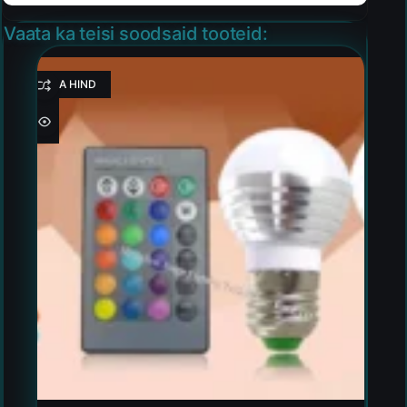
Vaata ka teisi soodsaid tooteid:
HEA HIND