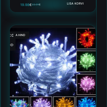
LISA KORVI
19.98
€
23.91
€
HEA HIND