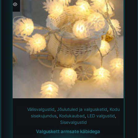
Välisvalgustid
,
Jõulutuled ja valgusketid
,
Kodu
sisekujundus
,
Kodukaubad
,
LED valgustid
,
Sisevalgustid
Valguskett armsate käbidega