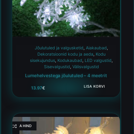
Jõulutuled ja valgusketid
,
Aiakaubad
,
Dekoratsioonid kodu ja aeda
,
Kodu
sisekujundus
,
Kodukaubad
,
LED valgustid
,
Sisevalgustid
,
Välisvalgustid
Lumehelvestega jõulutuled – 4 meetrit
LISA KORVI
13.97
€
HEA HIND