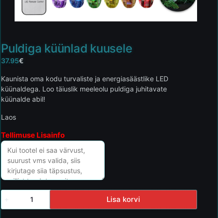
Puldiga küünlad kuusele
37.95
€
Kaunista oma kodu turvaliste ja energiasäästlike LED
küünaldega. Loo täiuslik meeleolu puldiga juhitavate
küünalde abil!
Laos
Tellimuse Lisainfo
Lisa korvi