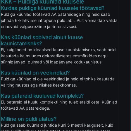
KKK – Puldiga küünlad kuusele
Kuidas puldiga küünlad kuusele töötavad?
Puldiga küünlad töötavad AA patareidega ning neid saab
juhtida 6-klahvilise infrapuna puldi abil. Pult võimaldab valida
erinevaid valgusrežiime ja -intensiivsusi.
Kas küünlad sobivad ainult kuuse
kaunistamiseks?
Ei, kuigi need on ideaalsed kuuse kaunistamiseks, saab neid
kasutada ka muudes dekoratiivsetes eesmärkides nagu
sünnipäevad, pulmad või igapäevane kodukaunistus.
Kas küünlad on veekindlad?
Puldiga küünlad ei ole veekindlad ja neid ei tohiks kasutada
välitingimustes ega niiskes keskkonnas.
Kas patareid kuuluvad komplekti?
Ei, patareid ei kuulu komplekti ning tuleb eraldi osta. Küünlad
töötavad AA patareidega.
Milline on puldi ulatus?
Puldiga saab küünlaid juhtida kuni 5 meetri kauguselt, kuid