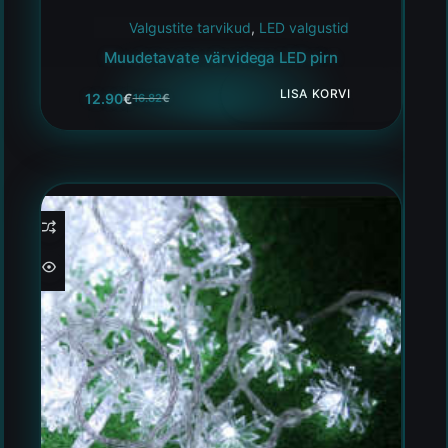
Valgustite tarvikud
,
LED valgustid
Muudetavate värvidega LED pirn
LISA KORVI
12.90
€
16.82
€