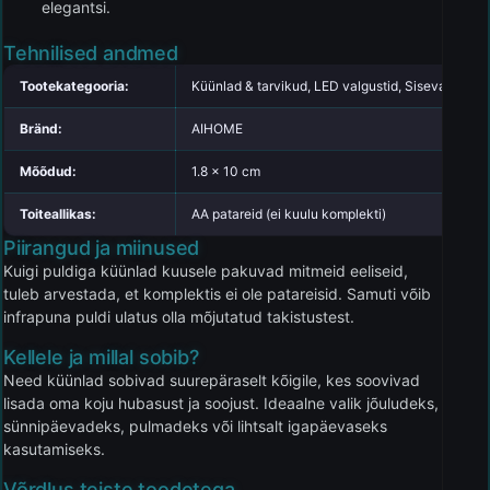
elegantsi.
Tehnilised andmed
Tootekategooria:
Küünlad & tarvikud, LED valgustid, Sisevalgusti
Bränd:
AIHOME
Mõõdud:
1.8 x 10 cm
Toiteallikas:
AA patareid (ei kuulu komplekti)
Piirangud ja miinused
Kuigi puldiga küünlad kuusele pakuvad mitmeid eeliseid,
tuleb arvestada, et komplektis ei ole patareisid. Samuti võib
infrapuna puldi ulatus olla mõjutatud takistustest.
Kellele ja millal sobib?
Need küünlad sobivad suurepäraselt kõigile, kes soovivad
lisada oma koju hubasust ja soojust. Ideaalne valik jõuludeks,
sünnipäevadeks, pulmadeks või lihtsalt igapäevaseks
kasutamiseks.
Võrdlus teiste toodetega