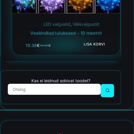
LED valgustid
,
Välisvalgustid
Veekindlad tulukesed – 10 meetrit
LISA KORVI
10.38
€
10.59
€
Kas ei leidnud sobivat toodet?