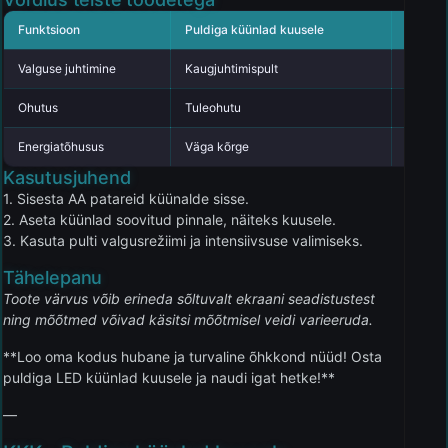
Funktsioon
Puldiga küünlad kuusele
Tavali
Valguse juhtimine
Kaugjuhtimispult
Käsitsi 
Ohutus
Tuleohutu
Pole tä
Energiatõhusus
Väga kõrge
Keskmi
Kasutusjuhend
1. Sisesta AA patareid küünalde sisse.
2. Aseta küünlad soovitud pinnale, näiteks kuusele.
3. Kasuta pulti valgusrežiimi ja intensiivsuse valimiseks.
Tähelepanu
Toote värvus võib erineda sõltuvalt ekraani seadistustest
ning mõõtmed võivad käsitsi mõõtmisel veidi varieeruda.
**Loo oma kodus hubane ja turvaline õhkkond nüüd! Osta
puldiga LED küünlad kuusele ja naudi igat hetke!**
—