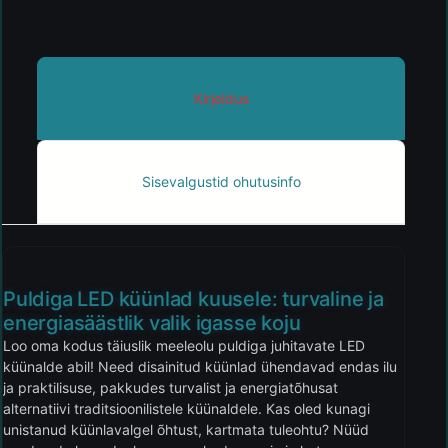
Kirjeldus
Sisevalgustid ohutusinfo
Puldiga LED küünlad kuusele: turvaline ja
energiasäästlik valik igasse koju
Loo oma kodus täiuslik meeleolu puldiga juhitavate LED
küünalde abil! Need disainitud küünlad ühendavad endas ilu
ja praktilisuse, pakkudes turvalist ja energiatõhusat
alternatiivi traditsioonilistele küünaldele. Kas oled kunagi
unistanud küünlavalgel õhtust, kartmata tuleohtu? Nüüd