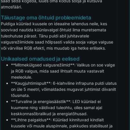
saad seda kogeda, luues oma kodus sooja ja kutsuva
atmosfääri.
Täiustage oma õhtuid probleemideta
Puldiga küünlad kuusele on ideaalne lahendus neile, kes
soovivad nautida küünlavalgel õhtuid ilma muretsemata
tuleohutuse pärast. Tänu puldi abil juhitavatele
valgusrežiimidele saad hõlpsasti valida sooja valge valguse
või värvilise RGB efekti, mis muudab iga hetke eriliseks.
Unikaalsed omadused ja eelised
**Mitmekülgsed valgusrežiimid**: Valikus on soe valge
ja RGB valgus, mida saad lihtsalt muuta vastavalt
meeleolule.
**Kaugjuhtimispult**: 6-klahviline infrapuna puldi ulatus
on üle 5 meetri, võimaldades mugavat juhtimist diivanilt
tõusmata.
**Turvaline ja energiasäästlik**: LED küünlad ei
kuumene ning väldivad tuleohtu, olles samal ajal
keskkonnasõbralikud ja energiatõhusad.
**Lihtne paigaldus**: Küünlad kinnituvad kindlalt
kuusele või muule aluspinnale, pakkudes stabiilsust ja