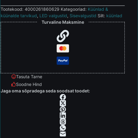
Tootekood:
4000261860629
Kategooriad:
Küünlad &
küünalde tarvikud
,
LED valgustid
,
Sisevalgustid
Silt:
küünlad
Turvaline Maksmine
Tasuta Tarne
Soodne Hind
Jaga oma sõpradega seda soodsat toodet: