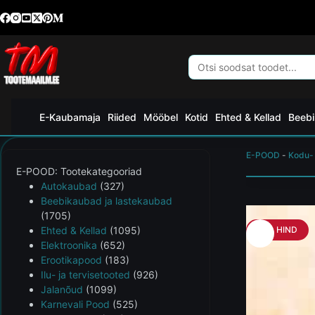
E-Kaubamaja
Riided
Mööbel
Kotid
Ehted & Kellad
Beebi
E-POOD
-
Kodu-
E-POOD: Tootekategooriad
Autokaubad
(327)
Beebikaubad ja lastekaubad
(1705)
Ehted & Kellad
(1095)
HEA HIND
Elektroonika
(652)
Erootikapood
(183)
Ilu- ja tervisetooted
(926)
Jalanõud
(1099)
Karnevali Pood
(525)