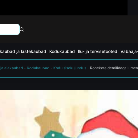
kaubad ja lastekaubad
Kodukaubad
Ilu- ja tervisetooted
Vabaaja-
 ja aiakaubad
-
Kodukaubad
-
Kodu sisekujundus
-
Rohekete detailidega lum