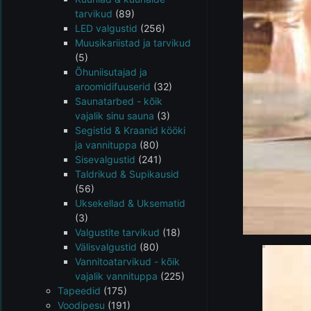
tarvikud
(89)
LED valgustid
(256)
Muusikariistad ja tarvikud
(5)
Õhuniisutajad ja
aroomidifuuserid
(32)
Saunatarbed - kõik
vajalik sinu sauna
(3)
Segistid & Kraanid kööki
ja vannituppa
(80)
Sisevalgustid
(241)
Taldrikud & Supikausid
(56)
Uksekellad & Uksematid
(3)
Valgustite tarvikud
(18)
Välisvalgustid
(80)
Vannitoatarvikud - kõik
vajalik vannituppa
(225)
Tapeedid
(175)
Voodipesu
(191)