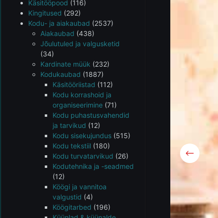
Käsitööpood
(116)
Kingitused
(292)
Kodu- ja aiakaubad
(2537)
Aiakaubad
(438)
Jõulutuled ja valgusketid
(34)
Kardinate müük
(232)
Kodukaubad
(1887)
Käsitööriistad
(112)
Kodu korrashoid ja
organiseerimine
(71)
Kodu puhastusvahendid
ja tarvikud
(12)
Kodu sisekujundus
(515)
Kodu tekstiil
(180)
Kodu turvatarvikud
(26)
Kodutehnika ja -seadmed
(12)
Köögi ja vannitoa
valgustid
(4)
Köögitarbed
(196)
Küünlad & küünalde