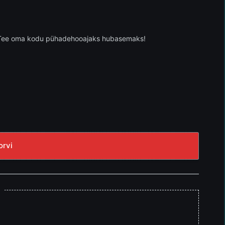
lu. Tee oma kodu pühadehooajaks hubasemaks!
orvi