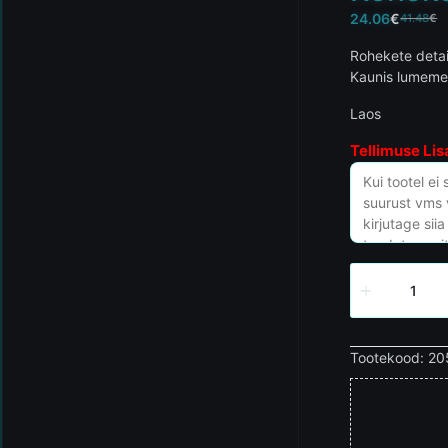
24.06
€
41.48
€
Rohekete deta
Kaunis lumemem
Laos
Tellimuse Lis
Tootekood:
20