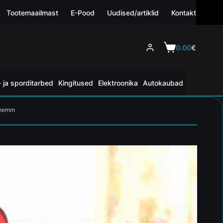
Tootemaailmast
E-Pood
Uudised/artiklid
Kontakt
0.00
€
 ja sporditarbed
Kingitused
Elektroonika
Autokaubad
ememm