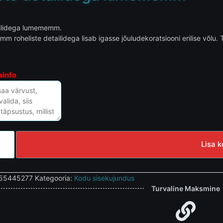
ilidega lumememm.
m roheliste detailidega lisab igasse jõuludekoratsiooni erilise võ
ainfo
Lisa k
55445277
Kategooria:
Kodu sisekujundus
Turvaline Maksmine