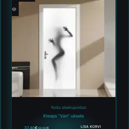
Kodu sisekujundus
Kleeps “Vari” uksele
LISA KORVI
37.40
€
42.02
€