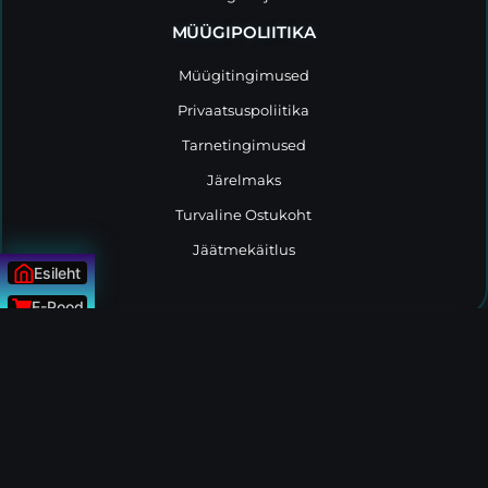
MÜÜGIPOLIITIKA
Müügitingimused
Privaatsuspoliitika
Tarnetingimused
Järelmaks
Turvaline Ostukoht
Jäätmekäitlus
Esileht
E-Pood
Uudised
© Kõik õigused kaitstud Tootemaailm.ee
ÜLESSE