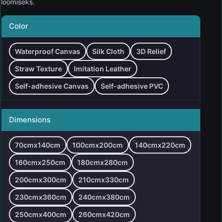
loomiseks.
Color
Waterproof Canvas
Silk Cloth
3D Relief
Straw Texture
Imitation Leather
Self-adhesive Canvas
Self-adhesive PVC
Dimensions
70cmx140cm
100cmx200cm
140cmx220cm
160cmx250cm
180cmx280cm
200cmx300cm
210cmx330cm
230cmx360cm
240cmx380cm
250cmx400cm
260cmx420cm