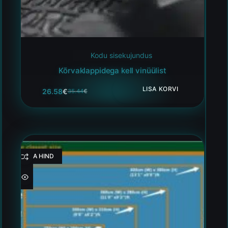
Kodu sisekujundus
Kõrvaklappidega kell vinüülist
LISA KORVI
26.58
€
35.44
€
HEA HIND