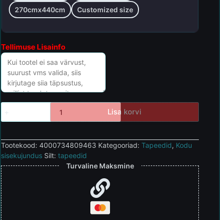
270cmx440cm
Customized size
Tellimuse Lisainfo
Lisa korvi
Tootekood:
4000734809463
Kategooriad:
Tapeedid
,
Kodu
sisekujundus
Silt:
tapeedid
Turvaline Maksmine