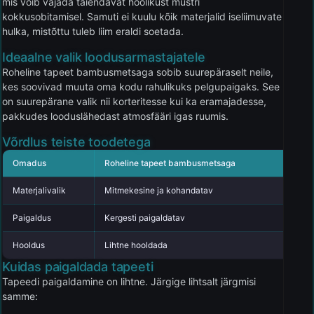
mis võib vajada täiendavat hoolikust mustri
kokkusobitamisel. Samuti ei kuulu kõik materjalid iseliimuvate
hulka, mistõttu tuleb liim eraldi soetada.
Ideaalne valik loodusarmastajatele
Roheline tapeet bambusmetsaga sobib suurepäraselt neile,
kes soovivad muuta oma kodu rahulikuks pelgupaigaks. See
on suurepärane valik nii korteritesse kui ka eramajadesse,
pakkudes looduslähedast atmosfääri igas ruumis.
Võrdlus teiste toodetega
Omadus
Roheline tapeet bambusmetsaga
Konk
Materjalivalik
Mitmekesine ja kohandatav
Piira
Paigaldus
Kergesti paigaldatav
Keer
Hooldus
Lihtne hooldada
Vaja
Kuidas paigaldada tapeeti
Tapeedi paigaldamine on lihtne. Järgige lihtsalt järgmisi
samme: