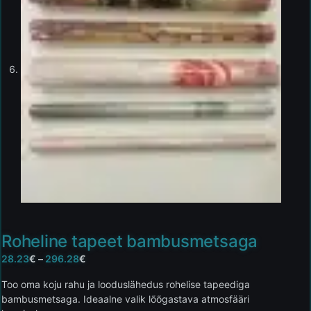
Roheline tapeet bambusmetsaga
28.23
€
–
296.28
€
Too oma koju rahu ja looduslähedus rohelise tapeediga
bambusmetsaga. Ideaalne valik lõõgastava atmosfääri