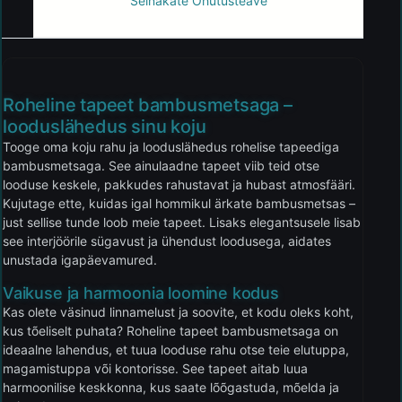
Seinakate Ohutusteave
Roheline tapeet bambusmetsaga –
looduslähedus sinu koju
Tooge oma koju rahu ja looduslähedus rohelise tapeediga
bambusmetsaga. See ainulaadne tapeet viib teid otse
looduse keskele, pakkudes rahustavat ja hubast atmosfääri.
Kujutage ette, kuidas igal hommikul ärkate bambusmetsas –
just sellise tunde loob meie tapeet. Lisaks elegantsusele lisab
see interjöörile sügavust ja ühendust loodusega, aidates
unustada igapäevamured.
Vaikuse ja harmoonia loomine kodus
Kas olete väsinud linnamelust ja soovite, et kodu oleks koht,
kus tõeliselt puhata? Roheline tapeet bambusmetsaga on
ideaalne lahendus, et tuua looduse rahu otse teie elutuppa,
magamistuppa või kontorisse. See tapeet aitab luua
harmoonilise keskkonna, kus saate lõõgastuda, mõelda ja