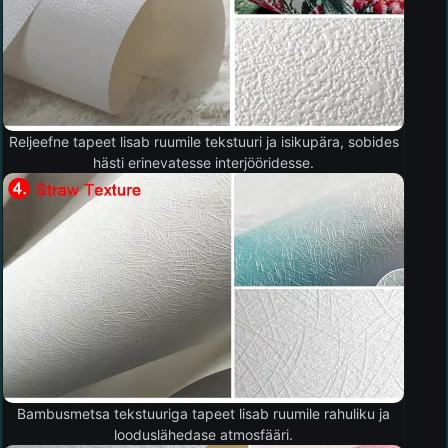
Reljeefne tapeet lisab ruumile tekstuuri ja isikupära, sobides
hästi erinevatesse interjööridesse.
Bambusmetsa tekstuuriga tapeet lisab ruumile rahuliku ja
looduslähedase atmosfääri.