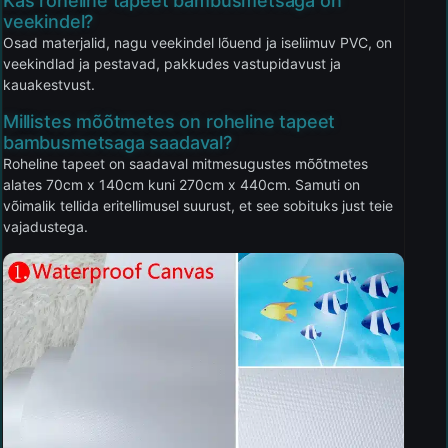
Kas roheline tapeet bambusmetsaga on
veekindel?
Osad materjalid, nagu veekindel lõuend ja iseliimuv PVC, on
veekindlad ja pestavad, pakkudes vastupidavust ja
kauakestvust.
Millistes mõõtmetes on roheline tapeet
bambusmetsaga saadaval?
Roheline tapeet on saadaval mitmesugustes mõõtmetes
alates 70cm x 140cm kuni 270cm x 440cm. Samuti on
võimalik tellida eritellimusel suurust, et see sobituks just teie
vajadustega.