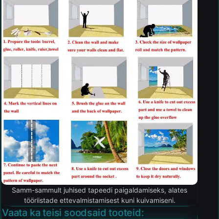
Samm-sammult juhised tapeedi paigaldamiseks, alates
tööriistade ettevalmistamisest kuni kuivamiseni.
Vaata ka teisi soodsaid tooteid: