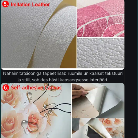
Nahaimitatsiooniga tapeet lisab ruumile unikaalset tekstuuri
ja stiili, sobides hästi kaasaegsesse interjööri.