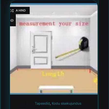
HEA HIND
Tapeedid
,
Kodu sisekujundus