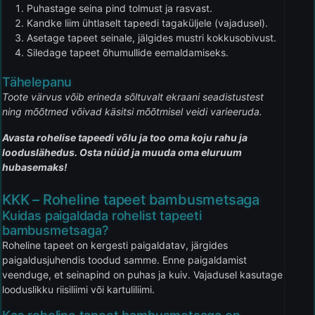
Puhastage seina pind tolmust ja rasvast.
Kandke liim ühtlaselt tapeedi tagaküljele (vajadusel).
Asetage tapeet seinale, jälgides mustri kokkusobivust.
Siledage tapeet õhumullide eemaldamiseks.
Tähelepanu
Toote värvus võib erineda sõltuvalt ekraani seadistustest
ning mõõtmed võivad käsitsi mõõtmisel veidi varieeruda.
Avasta rohelise tapeedi võlu ja too oma koju rahu ja
looduslähedus. Osta nüüd ja muuda oma eluruum
hubasemaks!
KKK – Roheline tapeet bambusmetsaga
Kuidas paigaldada rohelist tapeeti
bambusmetsaga?
Roheline tapeet on kergesti paigaldatav, järgides
paigaldusjuhendis toodud samme. Enne paigaldamist
veenduge, et seinapind on puhas ja kuiv. Vajadusel kasutage
looduslikku riisiliimi või kartuliliimi.