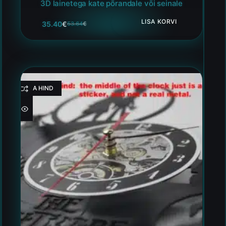
3D lainetega kate põrandale või seinale
LISA KORVI
35.40
€
53.64
€
HEA HIND