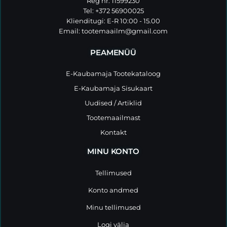
Reg nr: 11599230
Tel: +372 56900025
Klienditugi: E-R 10:00 - 15.00
Email:
tootemaailm@gmail.com
PEAMENÜÜ
E-Kaubamaja Tootekataloog
E-Kaubamaja Sisukaart
Uudised / Artiklid
Tootemaailmast
Kontakt
MINU KONTO
Tellimused
Konto andmed
Minu tellimused
Logi välja