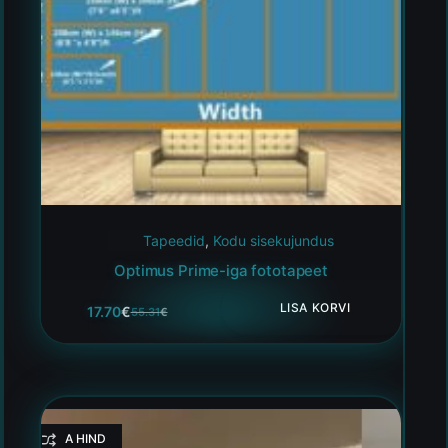
Tapeedid
,
Kodu sisekujundus
Optimus Prime-iga fototapeet
LISA KORVI
17.70
€
55.31
€
HEA HIND