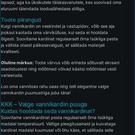
lapsed, aga ka üksikutele täiskasvanutele, kes soovivad oma
eluruumi täiendada looduslähedase stiiliga.
Toote piirangud
Kuigi vannikardin on veekindel ja vastupidav, võib see aja
jooksul kaotada oma värvikülluse, kui seda ei hooldata
õigesti. Soovitame kardinat regulaarselt õrna tsükliga pesta
ja vältida otsest päikesevalgust, et säilitada materjali
kvaliteeti.
Oluline märkus:
Toote värvus võib erineda sõltuvalt ekraani
seadistustest ning mõõtmed võivad käsitsi mõõtmisel veidi
varieeruda.
Loo oma vannitoas rahu oaas ning telli elegantne valge
vannikardin puumustriga juba täna!
KKK – Valge vannikardin puuga
Kuidas hooldada seda vannikardinat?
Soovitame vannikardinat pesta regulaarselt õrna tsükliga
madalal temperatuuril. Vältige pleegitusaineid ja kuivatage
kardinat madalal kuumusel või õhu käes, et säilitada selle