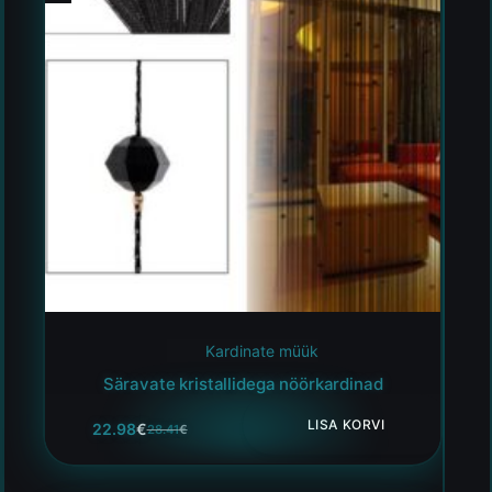
Kardinate müük
Säravate kristallidega nöörkardinad
LISA KORVI
22.98
€
28.41
€