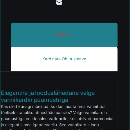
Kirjeldus
Kardinate Ohutusteave
Elegantne ja looduslähedane valge
vannikardin puumustriga
Kas oled kunagi mõelnud, kuidas muuta oma vannituba
tõeliseks rahuliku atmosfääri oaasiks? Valge vannikardin
puumustriga on ideaalne valik neile, kes otsivad harmooniat
ja elegantsi oma igapäevaellu. See vannikardin loob