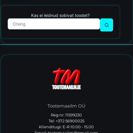
Kas ei leidnud sobivat toodet?
Tootemaailm OÜ
Reg nr: 11599230
Tel: +372 56900025
Klienditugi: E-R 10:00 - 15.00
Email:
tootemaailm@gmail.com