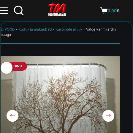
0.00
€
E-POOD
-
Kodu- ja aiakaubad
-
Kardinate müük
-
Valge vannikardin
puuga
HEA HIND