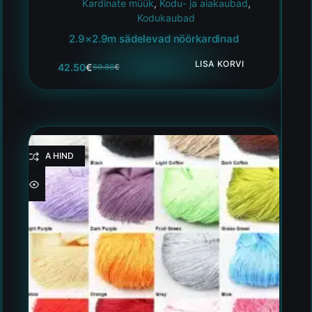
Kardinate müük
,
Kodu- ja aiakaubad
,
Kodukaubad
2.9×2.9m sädelevad nöörkardinad
LISA KORVI
42.50
€
59.88
€
HEA HIND