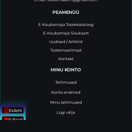
PEAMENÜÜ
E-Kaubamaja Tootekataloog
E-Kaubamaja Sisukaart
Uudised / Artiklid
Tootemaailmast
Kontakt
MINU KONTO
Tellimused
Konto andmed
Minu tellimused
Esileht
Logi välja
E-Pood
MÜÜGIPOLIITIKA
Uudised