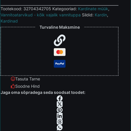
Tootekood:
32704342705
Kategooriad:
Kardinate müük
,
Vannitoatarvikud - kõik vajalik vannituppa
Sildid:
Kardin
,
Kardinad
Turvaline Maksmine
Tasuta Tarne
Soodne Hind
Jaga oma sõpradega seda soodsat toodet: