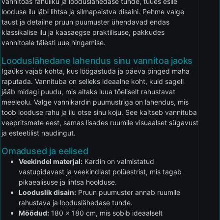
vannitoas rahuliku ja looduslähedase tunde, tuues esile
looduse ilu läbi lihtsa ja silmapaistva disaini. Pehme valge
taust ja detailne pruun puumuster ühendavad endas
klassikalise ilu ja kaasaegse praktilisuse, pakkudes
vannitoale täiesti uue hingamise.
Looduslähedane lahendus sinu vannitoa jaoks
Igaüks vajab kohta, kus lõõgastuda ja päeva pinged maha
raputada. Vannituba on selleks ideaalne koht, kuid sageli
jääb midagi puudu, mis aitaks luua tõeliselt rahustavat
meeleolu. Valge vannikardin puumustriga on lahendus, mis
toob looduse rahu ja ilu otse sinu koju. See kaitseb vannituba
veepritsmete eest, samas lisades ruumile visuaalset sügavust
ja esteetilist naudingut.
Omadused ja eelised
Veekindel materjal:
Kardin on valmistatud
vastupidavast ja veekindlast polüestrist, mis tagab
pikaealisuse ja lihtsa hoolduse.
Looduslik disain:
Pruun puumuster annab ruumile
rahustava ja looduslähedase tunde.
Mõõdud:
180 x 180 cm, mis sobib ideaalselt