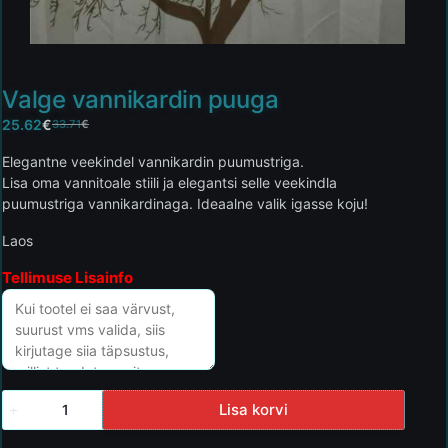
Valge vannikardin puuga
25.62
€
33.71
€
Elegantne veekindel vannikardin puumustriga.
Lisa oma vannitoale stiili ja elegantsi selle veekindla
puumustriga vannikardinaga. Ideaalne valik igasse koju!
Laos
Tellimuse Lisainfo
Lisa korvi