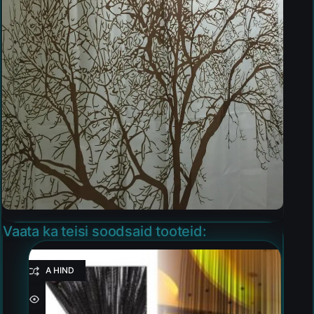
Vaata ka teisi soodsaid tooteid:
HEA HIND