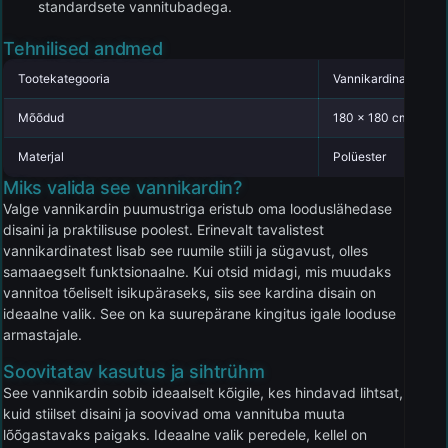
standardsete vannitubadega.
Tehnilised andmed
Tootekategooria
Vannikardinad
Mõõdud
180 x 180 cm
Materjal
Polüester
Miks valida see vannikardin?
Valge vannikardin puumustriga eristub oma looduslähedase
disaini ja praktilisuse poolest. Erinevalt tavalistest
vannikardinatest lisab see ruumile stiili ja sügavust, olles
samaaegselt funktsionaalne. Kui otsid midagi, mis muudaks
vannitoa tõeliselt isikupäraseks, siis see kardina disain on
ideaalne valik. See on ka suurepärane kingitus igale looduse
armastajale.
Soovitatav kasutus ja sihtrühm
See vannikardin sobib ideaalselt kõigile, kes hindavad lihtsat,
kuid stiilset disaini ja soovivad oma vannituba muuta
lõõgastavaks paigaks. Ideaalne valik peredele, kellel on