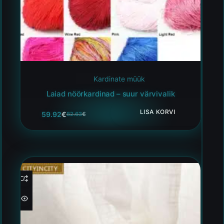
Kardinate müük
Laiad nöörkardinad – suur värvivalik
LISA KORVI
59.92
€
82.63
€